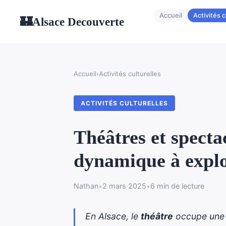
Accueil
Activités c
Alsace Decouverte
🏰
Accueil
›
Activités culturelles
ACTIVITÉS CULTURELLES
Théâtres et spectac
dynamique à expl
Nathan
•
2 mars 2025
•
6 min de lecture
En Alsace, le
théâtre
occupe une 